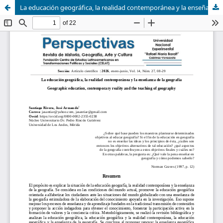
La educación geográfica, la realidad contemporánea y la enseñanza de la geografía