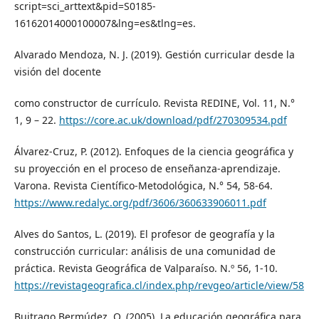
script=sci_arttext&pid=S0185-
16162014000100007&lng=es&tlng=es.
Alvarado Mendoza, N. J. (2019). Gestión curricular desde la
visión del docente
como constructor de currículo. Revista REDINE, Vol. 11, N.°
1, 9 – 22.
https://core.ac.uk/download/pdf/270309534.pdf
Álvarez-Cruz, P. (2012). Enfoques de la ciencia geográfica y
su proyección en el proceso de enseñanza-aprendizaje.
Varona. Revista Científico-Metodológica, N.° 54, 58-64.
https://www.redalyc.org/pdf/3606/360633906011.pdf
Alves do Santos, L. (2019). El profesor de geografía y la
construcción curricular: análisis de una comunidad de
práctica. Revista Geográfica de Valparaíso. N.º 56, 1-10.
https://revistageografica.cl/index.php/revgeo/article/view/58
Buitrago Bermúdez, O. (2005). La educación geográfica para