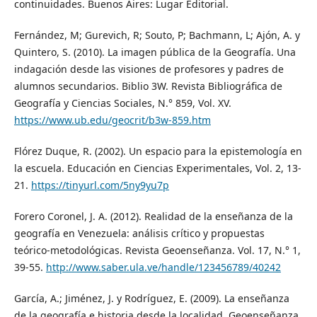
continuidades. Buenos Aires: Lugar Editorial.
Fernández, M; Gurevich, R; Souto, P; Bachmann, L; Ajón, A. y
Quintero, S. (2010). La imagen pública de la Geografía. Una
indagación desde las visiones de profesores y padres de
alumnos secundarios. Biblio 3W. Revista Bibliográfica de
Geografía y Ciencias Sociales, N.° 859, Vol. XV.
https://www.ub.edu/geocrit/b3w-859.htm
Flórez Duque, R. (2002). Un espacio para la epistemología en
la escuela. Educación en Ciencias Experimentales, Vol. 2, 13-
21.
https://tinyurl.com/5ny9yu7p
Forero Coronel, J. A. (2012). Realidad de la enseñanza de la
geografía en Venezuela: análisis crítico y propuestas
teórico-metodológicas. Revista Geoenseñanza. Vol. 17, N.° 1,
39-55.
http://www.saber.ula.ve/handle/123456789/40242
García, A.; Jiménez, J. y Rodríguez, E. (2009). La enseñanza
de la geografía e historia desde la localidad. Geoenseñanza,