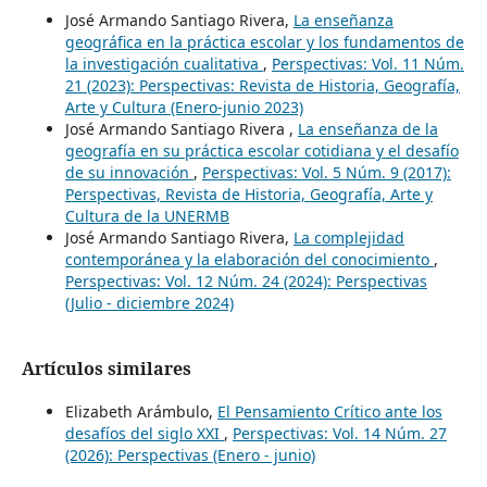
José Armando Santiago Rivera,
La enseñanza
geográfica en la práctica escolar y los fundamentos de
la investigación cualitativa
,
Perspectivas: Vol. 11 Núm.
21 (2023): Perspectivas: Revista de Historia, Geografía,
Arte y Cultura (Enero-junio 2023)
José Armando Santiago Rivera ,
La enseñanza de la
geografía en su práctica escolar cotidiana y el desafío
de su innovación
,
Perspectivas: Vol. 5 Núm. 9 (2017):
Perspectivas, Revista de Historia, Geografía, Arte y
Cultura de la UNERMB
José Armando Santiago Rivera,
La complejidad
contemporánea y la elaboración del conocimiento
,
Perspectivas: Vol. 12 Núm. 24 (2024): Perspectivas
(Julio - diciembre 2024)
Artículos similares
Elizabeth Arámbulo,
El Pensamiento Crítico ante los
desafíos del siglo XXI
,
Perspectivas: Vol. 14 Núm. 27
(2026): Perspectivas (Enero - junio)