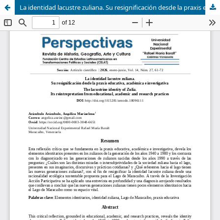
La identidad lacustre zuliana. Su resignificación desde la praxis educativa, académica e investigativa