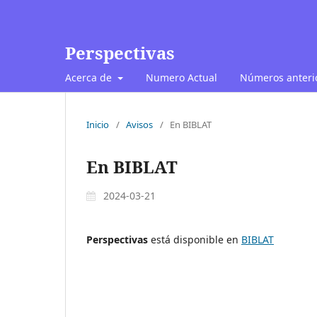
Perspectivas
Acerca de
Numero Actual
Números anteri
Inicio
/
Avisos
/
En BIBLAT
En BIBLAT
2024-03-21
Perspectivas
está disponible en
BIBLAT