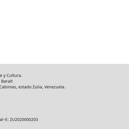
e y Cultura.
 Baralt
. Cabimas, estado Zulia, Venezuela.
al–E: ZU2020000203