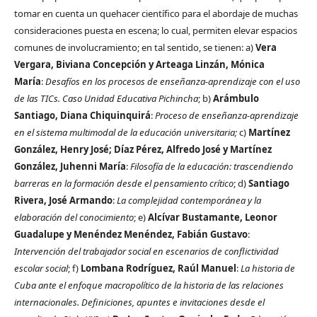
tomar en cuenta un quehacer científico para el abordaje de muchas
consideraciones puesta en escena; lo cual, permiten elevar espacios
comunes de involucramiento; en tal sentido, se tienen: a)
Vera
Vergara, Biviana Concepción y Arteaga Linzán, Mónica
María
:
Desafíos en los procesos de enseñanza-aprendizaje con el uso
de las TICs. Caso Unidad Educativa Pichincha
; b)
Arámbulo
Santiago, Diana Chiquinquirá
:
Proceso de enseñanza-aprendizaje
en el sistema multimodal de la educación universitaria;
c)
Martínez
González, Henry José; Díaz Pérez, Alfredo José y Martínez
González, Juhenni María
:
Filosofía de la educación: trascendiendo
barreras en la formación desde el pensamiento crítico
; d)
Santiago
Rivera, José Armando
:
La complejidad contemporánea y la
elaboración del conocimiento
; e)
Alcívar Bustamante, Leonor
Guadalupe y Menéndez Menéndez, Fabián Gustavo
:
Intervención del trabajador social en escenarios de conflictividad
escolar social
; f)
Lombana Rodríguez, Raúl Manuel
:
La historia de
Cuba ante el enfoque macropolítico de la historia de las relaciones
internacionales. Definiciones, apuntes e invitaciones desde el