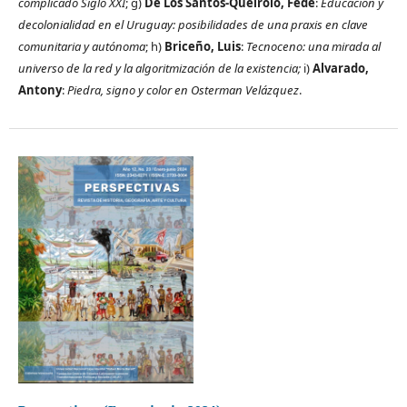
complicado Siglo XXI
; g)
De Los Santos-Queirolo, Fede
:
Educación y
decolonialidad en el Uruguay: posibilidades de una praxis en clave
comunitaria y autónoma
; h)
Briceño, Luis
:
Tecnoceno: una mirada al
universo de la red y la algoritmización de la existencia;
i)
Alvarado,
Antony
:
Piedra, signo y color en Osterman Velázquez
.