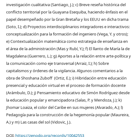
investigación cualitativa (Santiago, J.); c) Breve reseña histórica del
conflicto territorial por la Guayana Esequiba, haciendo énfasis en el
papel desempeñado por la Gran Bretaña y los EEUU en dicha trama
(Soto, I.); d) Proyectos interdisciplinarios integradores e interactivos:
conceptualización para la formación del ingeniero (Vega, Y. y otros);
e) Contextualización matemática como estrategia de enseñanza en
el área de la administración (Mas y Rubí, Y.); f) El llanto de María la de
Magdalena (Guerrero, L.); g) Aportes a la relación entre arte-política y
la comunicación como eje transversal (Arraiz, I.); h) Sobre
capitalismos y órdenes de la vigilancia. Algunos comentarios a la
obra de Shoshana Zuboff (Ortiz, E.); i) Hibridación entre educación
presencial y educación virtual en el proceso de formación docente
(Arámbulo, D.); j) Pensamiento educativo de Simón Rodríguez desde
la educación popular y emancipadora (Salas, P. y Mendoza, J.); k)
Jhomar Loaiza, el color del Caribe en sus mujeres (Alvarado, A.); l)
Pedagogía para la construcción de la hegemonía popular (Maureira,
A.) y m) Las casas del sol (Vidovic, J.).
DOI:
https://zenodo.org/records/10042553