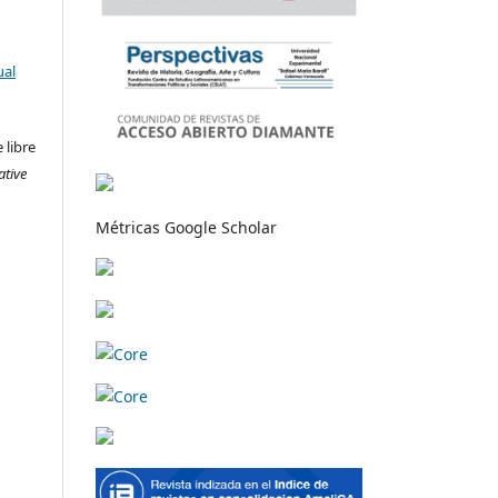
ual
 libre
ative
Métricas Google Scholar