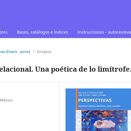
ores
Bases, catálogos e índices
Instrucciones - autores/ev
as (Enero - junio)
/
Ensayos
elacional. Una poética de lo limítrofe
, México