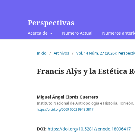
Perspectivas
Acerca de
Numero Actual
Números anteri
Inicio
/
Archivos
/
Vol. 14 Núm. 27 (2026): Perspectiv
Francis Alÿs y la Estética R
Miguel Ángel Ciprés Guerrero
Instituto Nacional de Antropología e Historia. Torreón
https://orcid.org/0009-0002-9948-3817
DOI:
https://doi.org/10.5281/zenodo.18096417