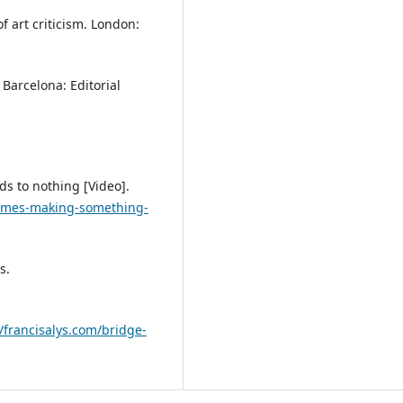
of art criticism. London:
 Barcelona: Editorial
ds to nothing [Video].
times-making-something-
s.
//francisalys.com/bridge-