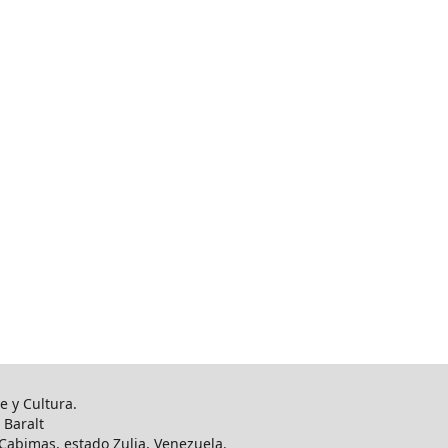
e y Cultura.
 Baralt
. Cabimas, estado Zulia, Venezuela.